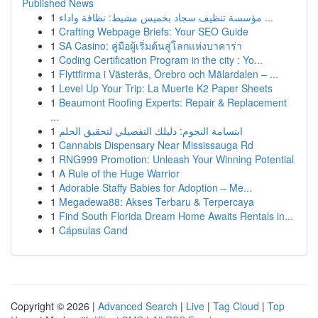
Published News
1
مؤسسة تنظيف سجاد بخميس مشيط: نظافة واداء ...
1
Crafting Webpage Briefs: Your SEO Guide
1
SA Casino: คู่มือผู้เริ่มต้นสู่โลกแห่งบาคาร่า
1
Coding Certification Program in the city : Yo...
1
Flyttfirma i Västerås, Örebro och Mälardalen – ...
1
Level Up Your Trip: La Muerte K2 Paper Sheets
1
Beaumont Roofing Experts: Repair & Replacement
...
1
ابتسامة النجوم: دليلك التفصيلي لتحقيق الحلم
1
Cannabis Dispensary Near Mississauga Rd
1
RNG999 Promotion: Unleash Your Winning Potential
1
A Rule of the Huge Warrior
1
Adorable Staffy Babies for Adoption – Me...
1
Megadewa88: Akses Terbaru & Terpercaya
1
Find South Florida Dream Home Awaits Rentals in...
1
Cápsulas Cand
Copyright © 2026 |
Advanced Search
|
Live
|
Tag Cloud
|
Top