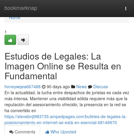
Home
bookmarknap
Togg
navi
Home
1
Estudios de Legales: La
Imagen Online se Resulta en
Fundamental
honeywqea667488
90 days ago
News
Discuss
En la actualidad, la lucha entre despachos de juristas es cada vez
más intensa. Mantener una visibilidad sólida requiere más que la
reputación del asesoramiento ofrecido; la presencia en la red se
ha convertido en
https://stevebnjt983735.ampedpages.com/bufetes-de-legales-la-
posicionamiento-en-internet-se-está-en-esencial-68149970
Comments
Who Upvoted