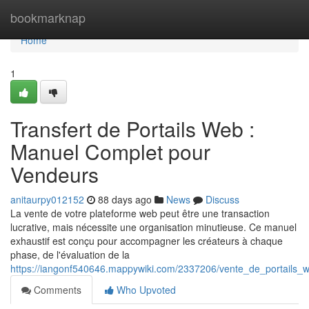
Home
bookmarknap
Home
1
Transfert de Portails Web :
Manuel Complet pour
Vendeurs
anitaurpy012152
88 days ago
News
Discuss
La vente de votre plateforme web peut être une transaction
lucrative, mais nécessite une organisation minutieuse. Ce manuel
exhaustif est conçu pour accompagner les créateurs à chaque
phase, de l'évaluation de la
https://iangonf540646.mappywiki.com/2337206/vente_de_portails_w
Comments
Who Upvoted