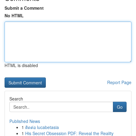
Submit a Comment
No HTML
HTML is disabled
Report Page
Search
Go
Published News
1
ติดต่อ lucabetasia
1
His Secret Obsession PDF: Reveal the Reality