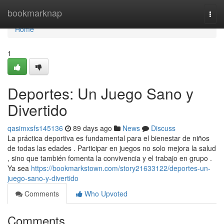
Home
bookmarknap
Togg
navi
Home
1
Deportes: Un Juego Sano y
Divertido
qasimxsfs145136
89 days ago
News
Discuss
La práctica deportiva es fundamental para el bienestar de niños
de todas las edades . Participar en juegos no solo mejora la salud
, sino que también fomenta la convivencia y el trabajo en grupo .
Ya sea
https://bookmarkstown.com/story21633122/deportes-un-
juego-sano-y-divertido
Comments
Who Upvoted
Comments