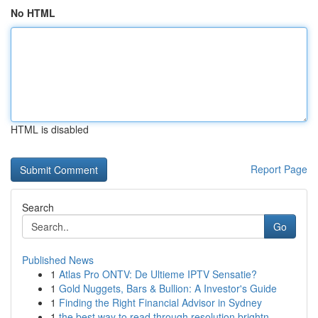
No HTML
HTML is disabled
Report Page
Search
Go
Published News
1
Atlas Pro ONTV: De Ultieme IPTV Sensatie?
1
Gold Nuggets, Bars & Bullion: A Investor's Guide
1
Finding the Right Financial Advisor in Sydney
1
the best way to read through resolution brightn...