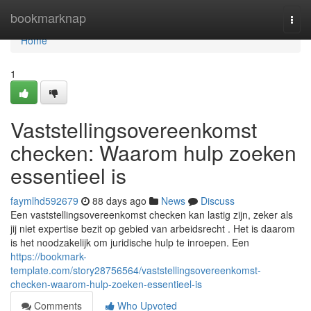
Home
bookmarknap
Togg
navi
Home
1
Vaststellingsovereenkomst
checken: Waarom hulp zoeken
essentieel is
faymlhd592679
88 days ago
News
Discuss
Een vaststellingsovereenkomst checken kan lastig zijn, zeker als
jij niet expertise bezit op gebied van arbeidsrecht . Het is daarom
is het noodzakelijk om juridische hulp te inroepen. Een
https://bookmark-
template.com/story28756564/vaststellingsovereenkomst-
checken-waarom-hulp-zoeken-essentieel-is
Comments
Who Upvoted