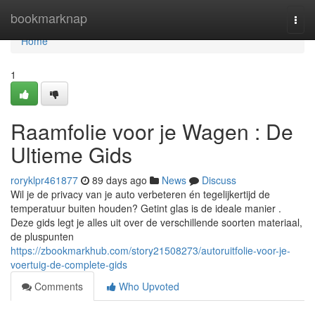
Home
bookmarknap
Togg
navi
Home
1
Raamfolie voor je Wagen : De
Ultieme Gids
roryklpr461877
89 days ago
News
Discuss
Wil je de privacy van je auto verbeteren én tegelijkertijd de
temperatuur buiten houden? Getint glas is de ideale manier .
Deze gids legt je alles uit over de verschillende soorten materiaal,
de pluspunten
https://zbookmarkhub.com/story21508273/autoruitfolie-voor-je-
voertuig-de-complete-gids
Comments
Who Upvoted