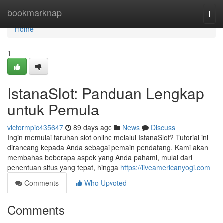
Home
bookmarknap
Togg
navi
Home
1
IstanaSlot: Panduan Lengkap
untuk Pemula
victormpic435647
89 days ago
News
Discuss
Ingin memulai taruhan slot online melalui IstanaSlot? Tutorial ini
dirancang kepada Anda sebagai pemain pendatang. Kami akan
membahas beberapa aspek yang Anda pahami, mulai dari
penentuan situs yang tepat, hingga
https://liveamericanyogi.com
Comments
Who Upvoted
Comments