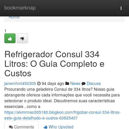
Home
bookmarknap
Togg
navi
Home
1
Refrigerador Consul 334
Litros: O Guia Completo e
Custos
janemhml450305
94 days ago
News
Discuss
Procurando uma geladeira Consul de 334 litros? Nosso guia
abrangente oferece cada informações que você necessita para
selecionar o produto ideal. Discutiremos suas características
essenciais , como a
https://alvinrmso305180.blogkoo.com/frigobar-consul-334-litros-
este-guia-detalhado-e-custos-60825407
Comments
Who Upvoted