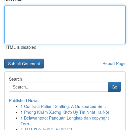
HTML is disabled
Report Page
Search
Go
Published News
1
Contract Patient Staffing: A Outsourced Se...
1
Phòng Khám Xương Khớp Uy Tín Nhất Hà Nội
1
Belawantoto: Panduan Lengkap dan copyright
Terb...
1
최신 주소 뉴토끼 바로가기 !