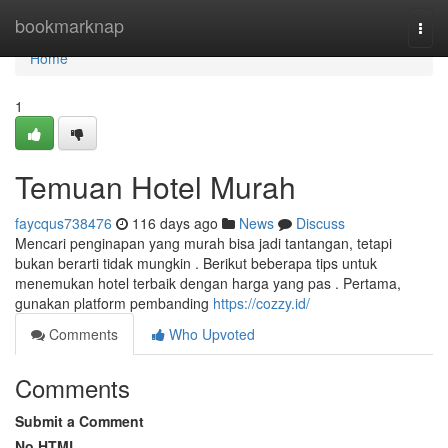
Home
bookmarknap
Togg
navi
Home
1
Temuan Hotel Murah
faycqus738476
116 days ago
News
Discuss
Mencari penginapan yang murah bisa jadi tantangan, tetapi
bukan berarti tidak mungkin . Berikut beberapa tips untuk
menemukan hotel terbaik dengan harga yang pas . Pertama,
gunakan platform pembanding
https://cozzy.id/
Comments
Who Upvoted
Comments
Submit a Comment
No HTML