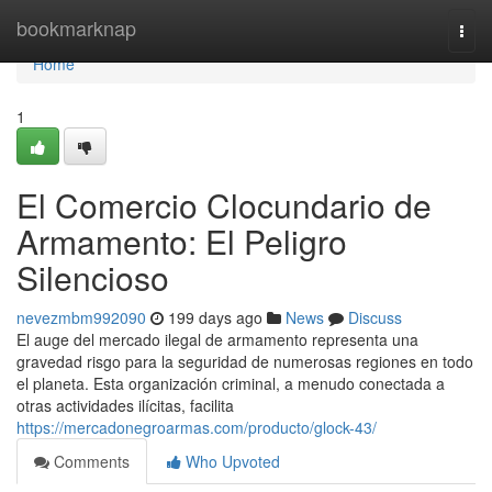
Home
bookmarknap
Togg
navi
Home
1
El Comercio Clocundario de
Armamento: El Peligro
Silencioso
nevezmbm992090
199 days ago
News
Discuss
El auge del mercado ilegal de armamento representa una
gravedad risgo para la seguridad de numerosas regiones en todo
el planeta. Esta organización criminal, a menudo conectada a
otras actividades ilícitas, facilita
https://mercadonegroarmas.com/producto/glock-43/
Comments
Who Upvoted