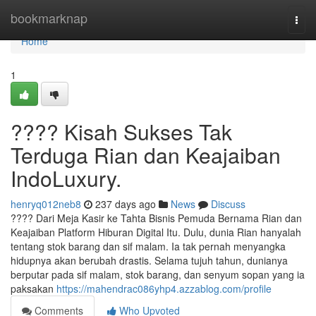
Home
bookmarknap
Togg
navi
Home
1
???? Kisah Sukses Tak
Terduga Rian dan Keajaiban
IndoLuxury.
henryq012neb8
237 days ago
News
Discuss
???? Dari Meja Kasir ke Tahta Bisnis Pemuda Bernama Rian dan
Keajaiban Platform Hiburan Digital Itu. Dulu, dunia Rian hanyalah
tentang stok barang dan sif malam. Ia tak pernah menyangka
hidupnya akan berubah drastis. Selama tujuh tahun, dunianya
berputar pada sif malam, stok barang, dan senyum sopan yang ia
paksakan
https://mahendrac086yhp4.azzablog.com/profile
Comments
Who Upvoted