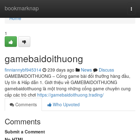
Home
bookmarknap
Togg
navi
Home
1
gamebaidoithuong
finniannybf945314
239 days ago
News
Discuss
GAMEBAIDOITHUONG – Cổng game bài đổi thưởng hàng đầu,
Uy tín & Hấp dẫn 1. Giới thiệu về GAMEBAIDOITHUONG
gamebaidoithuong là một trong những cổng game chuyên cung
cấp các trò chơi
https://gamebaidoithuong.trading/
Comments
Who Upvoted
Comments
Submit a Comment
No HTML