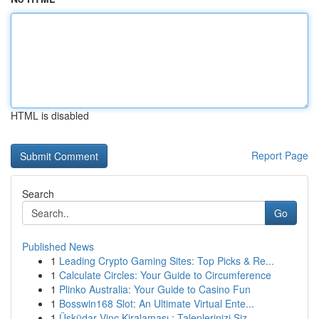
HTML is disabled
Report Page
Search
Go
Published News
1
Leading Crypto Gaming Sites: Top Picks & Re...
1
Calculate Circles: Your Guide to Circumference
1
Plinko Australia: Your Guide to Casino Fun
1
Bosswin168 Slot: An Ultimate Virtual Ente...
1
Üsküdar Vinç Kiralaması : Taleplerinizi Siz...