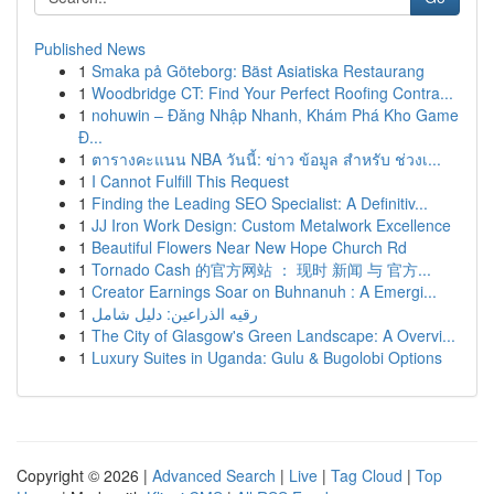
Published News
1
Smaka på Göteborg: Bäst Asiatiska Restaurang
1
Woodbridge CT: Find Your Perfect Roofing Contra...
1
nohuwin – Đăng Nhập Nhanh, Khám Phá Kho Game
Đ...
1
ตารางคะแนน NBA วันนี้: ข่าว ข้อมูล สำหรับ ช่วงเ...
1
I Cannot Fulfill This Request
1
Finding the Leading SEO Specialist: A Definitiv...
1
JJ Iron Work Design: Custom Metalwork Excellence
1
Beautiful Flowers Near New Hope Church Rd
1
Tornado Cash 的官方网站 ： 现时 新闻 与 官方...
1
Creator Earnings Soar on Buhnanuh : A Emergi...
1
رقيه الذراعين: دليل شامل
1
The City of Glasgow's Green Landscape: A Overvi...
1
Luxury Suites in Uganda: Gulu & Bugolobi Options
Copyright © 2026 |
Advanced Search
|
Live
|
Tag Cloud
|
Top