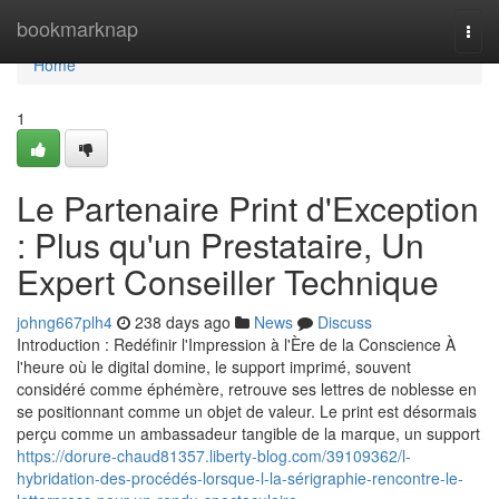
Home
bookmarknap
Togg
navi
Home
1
Le Partenaire Print d'Exception
: Plus qu'un Prestataire, Un
Expert Conseiller Technique
johng667plh4
238 days ago
News
Discuss
Introduction : Redéfinir l'Impression à l'Ère de la Conscience À
l'heure où le digital domine, le support imprimé, souvent
considéré comme éphémère, retrouve ses lettres de noblesse en
se positionnant comme un objet de valeur. Le print est désormais
perçu comme un ambassadeur tangible de la marque, un support
https://dorure-chaud81357.liberty-blog.com/39109362/l-
hybridation-des-procédés-lorsque-l-la-sérigraphie-rencontre-le-