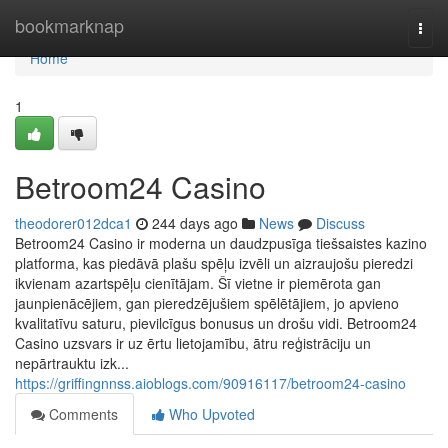
Home
bookmarknap
Togg
navi
Home
1
Betroom24 Casino
theodorer012dca1
244 days ago
News
Discuss
Betroom24 Casino ir moderna un daudzpusīga tiešsaistes kazino
platforma, kas piedāvā plašu spēļu izvēli un aizraujošu pieredzi
ikvienam azartspēļu cienītājam. Šī vietne ir piemērota gan
jaunpienācējiem, gan pieredzējušiem spēlētājiem, jo apvieno
kvalitatīvu saturu, pievilcīgus bonusus un drošu vidi. Betroom24
Casino uzsvars ir uz ērtu lietojamību, ātru reģistrāciju un
nepārtrauktu izk...
https://griffingnnss.aioblogs.com/90916117/betroom24-casino
Comments
Who Upvoted