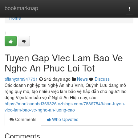
Home
bookmarknap
Togg
navi
Home
1
Tuyen Gap Viec Lam Bao Ve
Nghe An Phuc Loi Tot
tiffanyxtrs947731
242 days ago
News
Discuss
Các doanh nghiệp tại Nghệ An như Vinh, Quỳnh Lưu đang mở
rộng quy mô, tạo nhiều việc làm bảo vệ hấp dẫn cho người lao
động Việc làm bảo vệ ở Nghệ An Hiện nay, các
https://monicaonbd369326.xzblogs.com/78867549/can-tuyen-
viec-lam-bao-ve-nghe-an-luong-cao
Comments
Who Upvoted
Comments