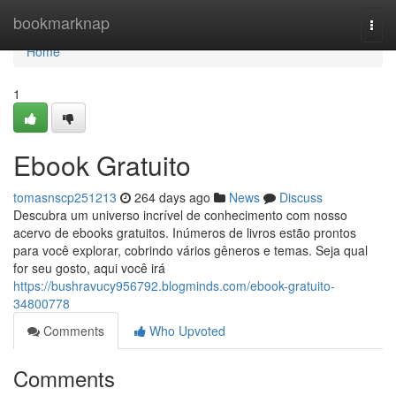
Home
bookmarknap
Togg
navi
Home
1
Ebook Gratuito
tomasnscp251213
264 days ago
News
Discuss
Descubra um universo incrível de conhecimento com nosso
acervo de ebooks gratuitos. Inúmeros de livros estão prontos
para você explorar, cobrindo vários gêneros e temas. Seja qual
for seu gosto, aqui você irá
https://bushravucy956792.blogminds.com/ebook-gratuito-
34800778
Comments
Who Upvoted
Comments