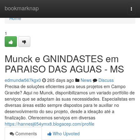
Home
bookmarknap
Togg
navi
Home
1
Munck e GNINDASTES em
PARAISO DAS AGUAS - MS
edmundw567kgx0
265 days ago
News
Discuss
Precisa de soluções eficientes para seus projetos em Campo
Grande? Aqui no Munck, disponibilizamos um variado portfólio de
serviços que se adaptam às suas necessidades. Especialistas em
diversas áreas estão sempre dispostos para te auxiliar no
desenvolvimento do seu projeto, desde a ideação até a
finalização. Oferecemos serviços em diversas
https://hannesj654ymx8.blogacep.com/profile
Comments
Who Upvoted