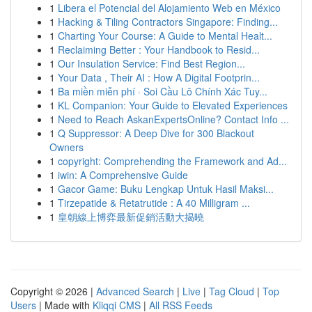
1
Libera el Potencial del Alojamiento Web en México
1
Hacking & Tiling Contractors Singapore: Finding...
1
Charting Your Course: A Guide to Mental Healt...
1
Reclaiming Better : Your Handbook to Resid...
1
Our Insulation Service: Find Best Region...
1
Your Data , Their AI : How A Digital Footprin...
1
Ba miền miễn phí · Soi Cầu Lô Chính Xác Tuy...
1
KL Companion: Your Guide to Elevated Experiences
1
Need to Reach AskanExpertsOnline? Contact Info ...
1
Q Suppressor: A Deep Dive for 300 Blackout
Owners
1
copyright: Comprehending the Framework and Ad...
1
iwin: A Comprehensive Guide
1
Gacor Game: Buku Lengkap Untuk Hasil Maksi...
1
Tirzepatide & Retatrutide : A 40 Milligram ...
1
皇朝線上博弈最新促銷活動大揭曉
Copyright © 2026 |
Advanced Search
|
Live
|
Tag Cloud
|
Top
Users
| Made with
Kliqqi CMS
|
All RSS Feeds