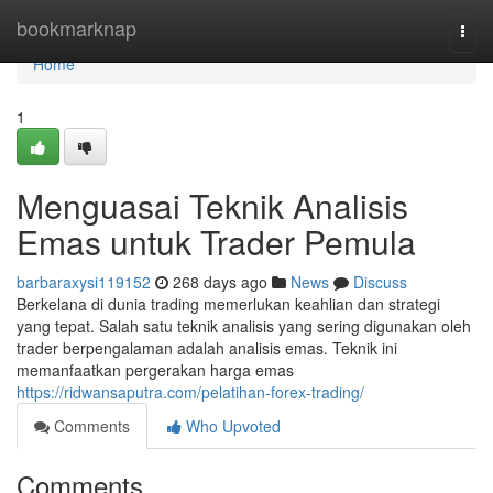
Home
bookmarknap
Togg
navi
Home
1
Menguasai Teknik Analisis
Emas untuk Trader Pemula
barbaraxysi119152
268 days ago
News
Discuss
Berkelana di dunia trading memerlukan keahlian dan strategi
yang tepat. Salah satu teknik analisis yang sering digunakan oleh
trader berpengalaman adalah analisis emas. Teknik ini
memanfaatkan pergerakan harga emas
https://ridwansaputra.com/pelatihan-forex-trading/
Comments
Who Upvoted
Comments