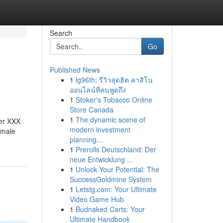
Search
Go
Published News
1
lg96th: รีวิวสุดฮิต คาสิโน
ออนไลน์ที่คนพูดถึง
1
Stoker's Tobacco Online
Store Canada
1
The dynamic scene of
ter XXX
modern investment
 male
planning...
1
Prerolls Deutschland: Der
neue Entwicklung ...
1
Unlock Your Potential: The
SuccessGoldmine System
1
Letstg.com: Your Ultimate
Video Game Hub
1
Budnaked Carts: Your
Ultimate Handbook