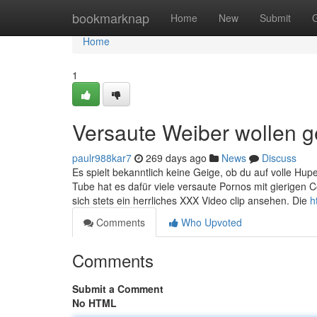
Home
bookmarknap
Home
New
Submit
Home
1
Versaute Weiber wollen 
paulr988kar7
269 days ago
News
Discuss
Es spielt bekanntlich keine Geige, ob du auf volle Hup
Tube hat es dafür viele versaute Pornos mit gierigen C
sich stets ein herrliches XXX Video clip ansehen. Die
h
Comments
Who Upvoted
Comments
Submit a Comment
No HTML