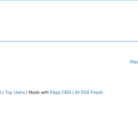
Rep
d
|
Top Users
| Made with
Kliqqi CMS
|
All RSS Feeds