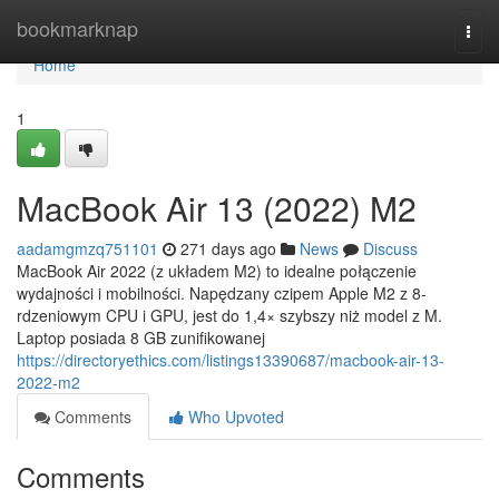
Home
bookmarknap
Togg
navi
Home
1
MacBook Air 13 (2022) M2
aadamgmzq751101
271 days ago
News
Discuss
MacBook Air 2022 (z układem M2) to idealne połączenie
wydajności i mobilności. Napędzany czipem Apple M2 z 8-
rdzeniowym CPU i GPU, jest do 1,4× szybszy niż model z M.
Laptop posiada 8 GB zunifikowanej
https://directoryethics.com/listings13390687/macbook-air-13-
2022-m2
Comments
Who Upvoted
Comments