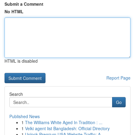
Submit a Comment
No HTML
HTML is disabled
Report Page
Search
Go
Published News
1
The Williams White Aged In Tradition : ...
1
Velki agent list Bangladesh: Official Directory
1
Unlock Premium USA Website Traffic: A