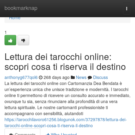
Home
bookmarknap
Togg
navi
Home
1
Lettura dei tarocchi online:
scopri cosa ti riserva il destino
anthonyg677qol6
268 days ago
News
Discuss
La lettura dei tarocchi online con Cartomanzia Dea Bendata è
un’esperienza unica che unisce tradizione e modernità. I tarocchi
online ti permettono di ricevere un consulto accurato e immediato,
ovunque tu sia, senza rinunciare alla profondità di una vera
lettura spirituale. Le nostre cartomanti professioniste ti
accompagnano con sensibilità, aiutandoti
https://tarocchilavoro61256.blogunok.com/37297878/lettura-dei-
tarocchi-online-scopri-cosa-ti-riserva-il-destino
Comments
Who Upvoted