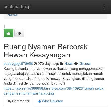
Home
bookmarknap
Togg
navi
Home
1
Ruang Nyaman Bercorak
Hewan Kesayangan
poppygpgc978056
270 days ago
News
Discuss
Kucing bukanlah hanya hewan peliharaan yang menggemaskan.
Ia juga/sahaja/pula bisa jadi inspirasi untuk menciptakan rumah
yang mendamaikan/menarik/timewa. Bayangkan, dinding kamar
Anda dihiasi dengan pola/gambar/motif
https://nicoleejmg388858.fare-blog.com/38410923/rumah-sejuk-
dengan-sentuhan-warna-kucing
Comments
Who Upvoted