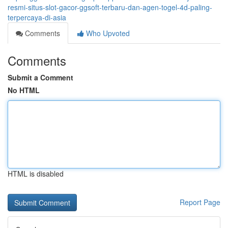
resmi-situs-slot-gacor-ggsoft-terbaru-dan-agen-togel-4d-paling-
terpercaya-di-asia
Comments
Who Upvoted
Comments
Submit a Comment
No HTML
HTML is disabled
Report Page