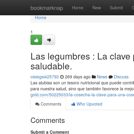
Home
bookmarknap
Home
New
Submit
Home
1
Las legumbres : La clave
saludable.
oisiegsi425792
269 days ago
News
Discuss
Las alubias son un tesoro nutricional que puede contri
para nuestra salud, sino que también favorece la mejor
gold.com/50225033/la-cosecha-la-clave-para-una-cos
Comments
Who Upvoted
Comments
Submit a Comment