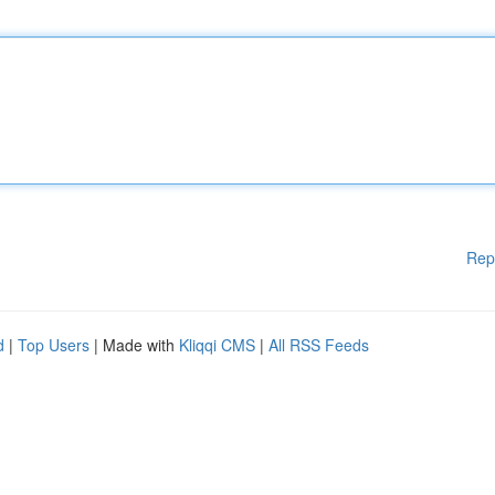
Rep
d
|
Top Users
| Made with
Kliqqi CMS
|
All RSS Feeds