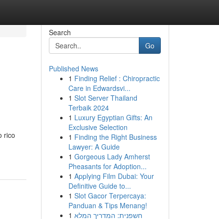
Search
Go
Published News
1
Finding Relief : Chiropractic
Care in Edwardsvi...
1
Slot Server Thailand
Terbaik 2024
1
Luxury Egyptian Gifts: An
Exclusive Selection
 rico
1
Finding the Right Business
Lawyer: A Guide
1
Gorgeous Lady Amherst
Pheasants for Adoption...
1
Applying Film Dubai: Your
Definitive Guide to...
1
Slot Gacor Terpercaya:
Panduan & Tips Menang!
1
חשפנית: המדריך המלא