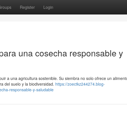
Groups
Register
Login
 para una cosecha responsable y
buir a una agricultura sostenible. Su siembra no solo ofrece un alimento
a del suelo y la biodiversidad.
https://zoectkz244274.blog-
echa-responsable-y-saludable