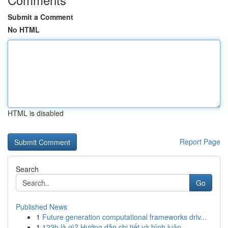
Submit a Comment
No HTML
HTML is disabled
Report Page
Search
Go
Published News
1
Future generation computational frameworks driv...
1
123b là gì? Hướng dẫn chi tiết và bình luận