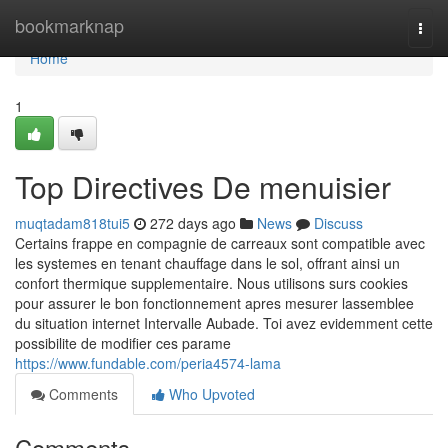
Home
bookmarknap
Togg
navi
Home
1
Top Directives De menuisier
muqtadam818tui5
272 days ago
News
Discuss
Certains frappe en compagnie de carreaux sont compatible avec
les systemes en tenant chauffage dans le sol, offrant ainsi un
confort thermique supplementaire. Nous utilisons surs cookies
pour assurer le bon fonctionnement apres mesurer lassemblee
du situation internet Intervalle Aubade. Toi avez evidemment cette
possibilite de modifier ces parame
https://www.fundable.com/peria4574-lama
Comments
Who Upvoted
Comments