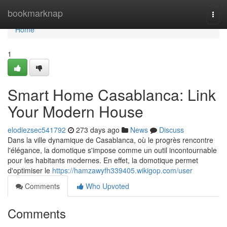
Home
bookmarknap
Togg
navi
Home
1
Smart Home Casablanca: Link
Your Modern House
elodiezsec541792
273 days ago
News
Discuss
Dans la ville dynamique de Casablanca, où le progrès rencontre
l'élégance, la domotique s'impose comme un outil incontournable
pour les habitants modernes. En effet, la domotique permet
d'optimiser le
https://hamzawyfh339405.wikigop.com/user
Comments
Who Upvoted
Comments