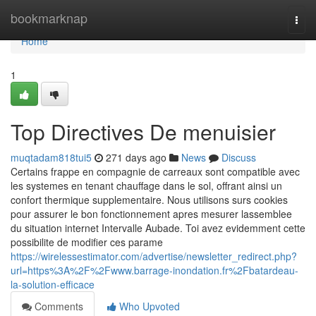
Home
bookmarknap
Togg
navi
Home
1
Top Directives De menuisier
muqtadam818tui5
271 days ago
News
Discuss
Certains frappe en compagnie de carreaux sont compatible avec
les systemes en tenant chauffage dans le sol, offrant ainsi un
confort thermique supplementaire. Nous utilisons surs cookies
pour assurer le bon fonctionnement apres mesurer lassemblee
du situation internet Intervalle Aubade. Toi avez evidemment cette
possibilite de modifier ces parame
https://wirelessestimator.com/advertise/newsletter_redirect.php?
url=https%3A%2F%2Fwww.barrage-inondation.fr%2Fbatardeau-
la-solution-efficace
Comments
Who Upvoted