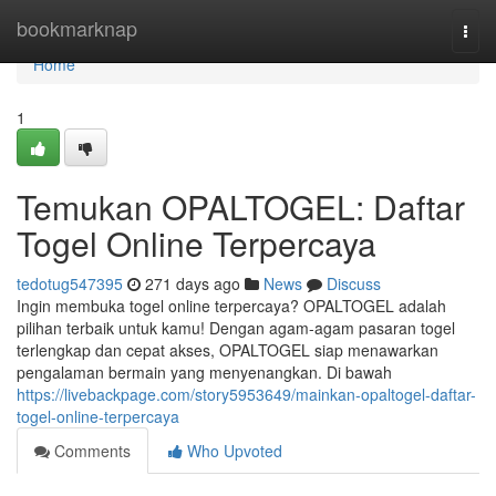
Home
bookmarknap
Togg
navi
Home
1
Temukan OPALTOGEL: Daftar
Togel Online Terpercaya
tedotug547395
271 days ago
News
Discuss
Ingin membuka togel online terpercaya? OPALTOGEL adalah
pilihan terbaik untuk kamu! Dengan agam-agam pasaran togel
terlengkap dan cepat akses, OPALTOGEL siap menawarkan
pengalaman bermain yang menyenangkan. Di bawah
https://livebackpage.com/story5953649/mainkan-opaltogel-daftar-
togel-online-terpercaya
Comments
Who Upvoted