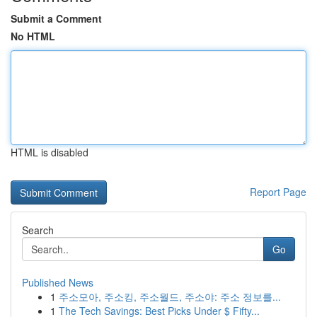
Submit a Comment
No HTML
HTML is disabled
Report Page
Search
Go
Published News
1
주소모아, 주소킹, 주소월드, 주소야: 주소 정보를...
1
The Tech Savings: Best Picks Under $ Fifty...