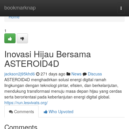
Home
bookmarknap
Togg
navi
Home
1
Inovasi Hijau Bersama
ASTEROID4D
jackson2j95khd6
271 days ago
News
Discuss
ASTEROID4D menghadirkan solusi energi digital ramah
lingkungan dengan teknologi pintar, efisien, dan berkelanjutan,
mendukung transformasi menuju masa depan hijau yang cerdas
serta berorientasi pada keberlanjutan energi digital global.
https://run.lesvivats.org/
Comments
Who Upvoted
Comments