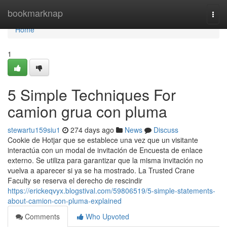
Home
bookmarknap
Togg
navi
Home
1
5 Simple Techniques For
camion grua con pluma
stewartu159siu1
274 days ago
News
Discuss
Cookie de Hotjar que se establece una vez que un visitante
interactúa con un modal de invitación de Encuesta de enlace
externo. Se utiliza para garantizar que la misma invitación no
vuelva a aparecer si ya se ha mostrado. La Trusted Crane
Faculty se reserva el derecho de rescindir
https://erickeqvyx.blogstival.com/59806519/5-simple-statements-
about-camion-con-pluma-explained
Comments
Who Upvoted