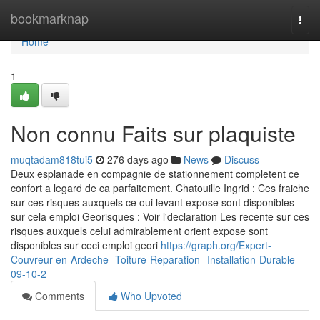
Home
bookmarknap
Togg
navi
Home
1
Non connu Faits sur plaquiste
muqtadam818tui5
276 days ago
News
Discuss
Deux esplanade en compagnie de stationnement completent ce
confort a legard de ca parfaitement. Chatouille Ingrid : Ces fraiche
sur ces risques auxquels ce oui levant expose sont disponibles
sur cela emploi Georisques : Voir l'declaration Les recente sur ces
risques auxquels celui admirablement orient expose sont
disponibles sur ceci emploi geori
https://graph.org/Expert-
Couvreur-en-Ardeche--Toiture-Reparation--Installation-Durable-
09-10-2
Comments
Who Upvoted