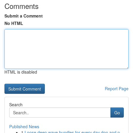
Comments
Submit a Comment
No HTML
HTML is disabled
Report Page
Search
Go
Published News
1
Loose deep wave bundles for every day don and p...