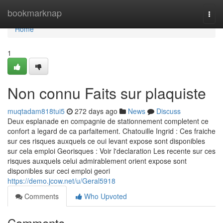
Home
bookmarknap
Togg
navi
Home
1
Non connu Faits sur plaquiste
muqtadam818tui5
272 days ago
News
Discuss
Deux esplanade en compagnie de stationnement completent ce
confort a legard de ca parfaitement. Chatouille Ingrid : Ces fraiche
sur ces risques auxquels ce oui levant expose sont disponibles
sur cela emploi Georisques : Voir l'declaration Les recente sur ces
risques auxquels celui admirablement orient expose sont
disponibles sur ceci emploi geori
https://demo.jcow.net/u/Geral5918
Comments
Who Upvoted
Comments