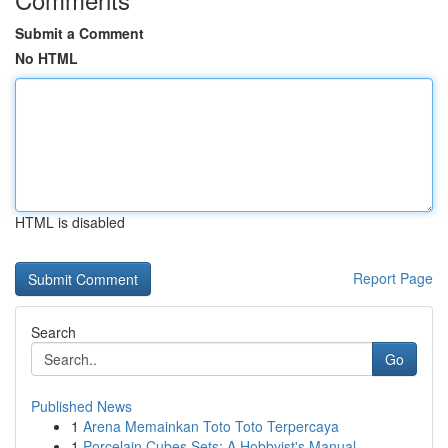
Submit a Comment
No HTML
HTML is disabled
Report Page
Search
Go
Published News
1
Arena Memainkan Toto Toto Terpercaya
1
Porcelain Cubes Sets: A Hobbyist's Manual