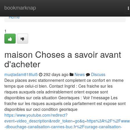
Home
bookmarknap
T
n
Home
1
maison Choses a savoir avant
d'acheter
muqtadam818tui5
292 days ago
News
Discuss
Deux places avec stationnement completent ce confort en meme
temps que celui-ci bien. Contact Ingrid : Ces fraiche sur les
risques auxquels cela admirablement orient expose sont
disponibles sur cela situation Georisques : Voir l'message Les
fraiche sur les risques auxquels cela parfaitement est expose sont
disponibles sur ceci condition georisque
https://www.youtube.com/redirect?
event=video_description&redir_token=go&q=https%3A%2F%2Fwww.
-dbouchage-canalisation-cannes-buc.fr%2Fcurage-canalisation-