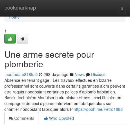
Home
bookmarknap
Togg
navi
Home
1
Une arme secrete pour
plomberie
muqtadam818tui5
298 days ago
News
Discuss
Absence en tenant gage : Les travaux effectues en bizarre
professionnel sont couverts dans certains garanties alors peuvent
etre requis nonobstant certaines polices d'aplomb habitation.
Bassin technicien Menuiserie aluminium-strass : ceci titulaire en
compagnie de ceci diplome intervient en fabrique alors sur
chantier nonobstant fabriquer alors P
https://qooh.me/Petro1886
Comments
Who Upvoted