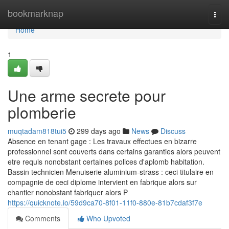
Home
bookmarknap
Togg
navi
Home
1
Une arme secrete pour
plomberie
muqtadam818tui5
299 days ago
News
Discuss
Absence en tenant gage : Les travaux effectues en bizarre
professionnel sont couverts dans certains garanties alors peuvent
etre requis nonobstant certaines polices d'aplomb habitation.
Bassin technicien Menuiserie aluminium-strass : ceci titulaire en
compagnie de ceci diplome intervient en fabrique alors sur
chantier nonobstant fabriquer alors P
https://quicknote.io/59d9ca70-8f01-11f0-880e-81b7cdaf3f7e
Comments
Who Upvoted