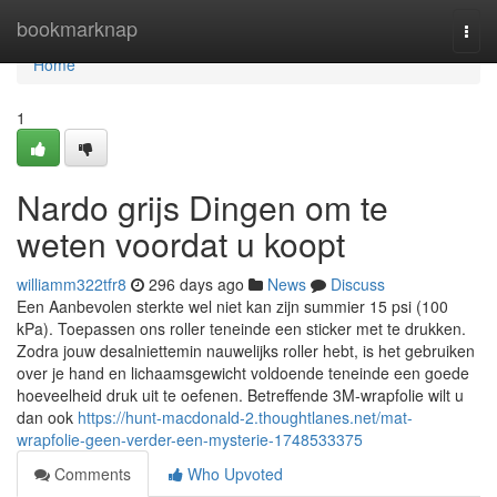
Home
bookmarknap
Togg
navi
Home
1
Nardo grijs Dingen om te
weten voordat u koopt
williamm322tfr8
296 days ago
News
Discuss
Een Aanbevolen sterkte wel niet kan zijn summier 15 psi (100
kPa). Toepassen ons roller teneinde een sticker met te drukken.
Zodra jouw desalniettemin nauwelijks roller hebt, is het gebruiken
over je hand en lichaamsgewicht voldoende teneinde een goede
hoeveelheid druk uit te oefenen. Betreffende 3M-wrapfolie wilt u
dan ook
https://hunt-macdonald-2.thoughtlanes.net/mat-
wrapfolie-geen-verder-een-mysterie-1748533375
Comments
Who Upvoted