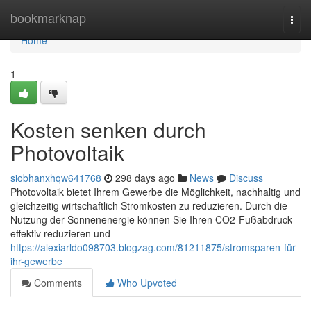
Home
bookmarknap
Togg
navi
Home
1
Kosten senken durch
Photovoltaik
siobhanxhqw641768
298 days ago
News
Discuss
Photovoltaik bietet Ihrem Gewerbe die Möglichkeit, nachhaltig und
gleichzeitig wirtschaftlich Stromkosten zu reduzieren. Durch die
Nutzung der Sonnenenergie können Sie Ihren CO2-Fußabdruck
effektiv reduzieren und
https://alexiarldo098703.blogzag.com/81211875/stromsparen-für-
ihr-gewerbe
Comments
Who Upvoted