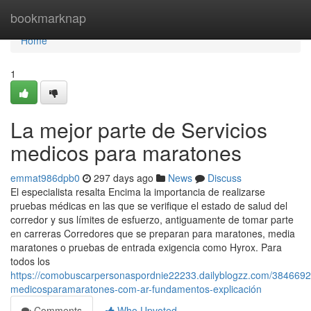
Home
bookmarknap
Home
1
La mejor parte de Servicios
medicos para maratones
emmat986dpb0
297 days ago
News
Discuss
El especialista resalta Encima la importancia de realizarse
pruebas médicas en las que se verifique el estado de salud del
corredor y sus límites de esfuerzo, antiguamente de tomar parte
en carreras Corredores que se preparan para maratones, media
maratones o pruebas de entrada exigencia como Hyrox. Para
todos los
https://comobuscarpersonaspordnie22233.dailyblogzz.com/38466925
medicosparamaratones-com-ar-fundamentos-explicación
Comments
Who Upvoted