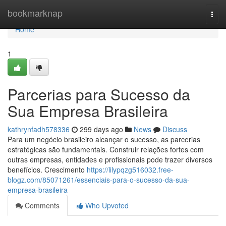
Home
bookmarknap
Togg
navi
Home
1
Parcerias para Sucesso da
Sua Empresa Brasileira
kathrynfadh578336
299 days ago
News
Discuss
Para um negócio brasileiro alcançar o sucesso, as parcerias
estratégicas são fundamentais. Construir relações fortes com
outras empresas, entidades e profissionais pode trazer diversos
benefícios. Crescimento
https://lilypqzg516032.free-
blogz.com/85071261/essenciais-para-o-sucesso-da-sua-
empresa-brasileira
Comments
Who Upvoted