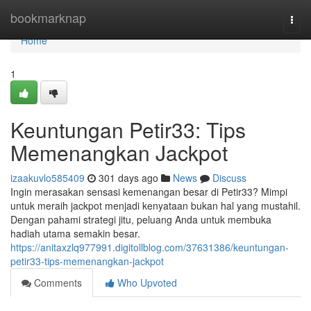
Home
bookmarknap
Togg
navi
Home
1
Keuntungan Petir33: Tips
Memenangkan Jackpot
izaakuvlo585409
301 days ago
News
Discuss
Ingin merasakan sensasi kemenangan besar di Petir33? Mimpi
untuk meraih jackpot menjadi kenyataan bukan hal yang mustahil.
Dengan pahami strategi jitu, peluang Anda untuk membuka
hadiah utama semakin besar.
https://anitaxzlq977991.digitollblog.com/37631386/keuntungan-
petir33-tips-memenangkan-jackpot
Comments
Who Upvoted