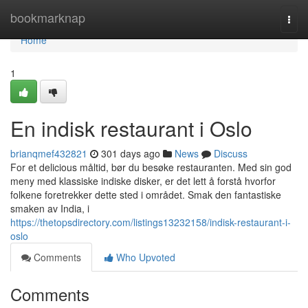
Home
bookmarknap
Togg
navi
Home
1
En indisk restaurant i Oslo
brianqmef432821
301 days ago
News
Discuss
For et delicious måltid, bør du besøke restauranten. Med sin god
meny med klassiske indiske disker, er det lett å forstå hvorfor
folkene foretrekker dette sted i området. Smak den fantastiske
smaken av India, i
https://thetopsdirectory.com/listings13232158/indisk-restaurant-i-
oslo
Comments
Who Upvoted
Comments