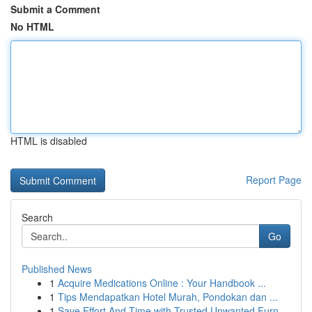
Submit a Comment
No HTML
HTML is disabled
Report Page
Search
Go
Published News
1
Acquire Medications Online : Your Handbook ...
1
Tips Mendapatkan Hotel Murah, Pondokan dan ...
1
Save Effort And Time with Trusted Unwanted Furn...