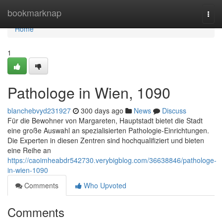
Home
bookmarknap
Togg
navi
Home
1
Pathologe in Wien, 1090
blanchebvyd231927
300 days ago
News
Discuss
Für die Bewohner von Margareten, Hauptstadt bietet die Stadt
eine große Auswahl an spezialisierten Pathologie-Einrichtungen.
Die Experten in diesen Zentren sind hochqualifiziert und bieten
eine Reihe an
https://caoimheabdr542730.verybigblog.com/36638846/pathologe-
in-wien-1090
Comments
Who Upvoted
Comments