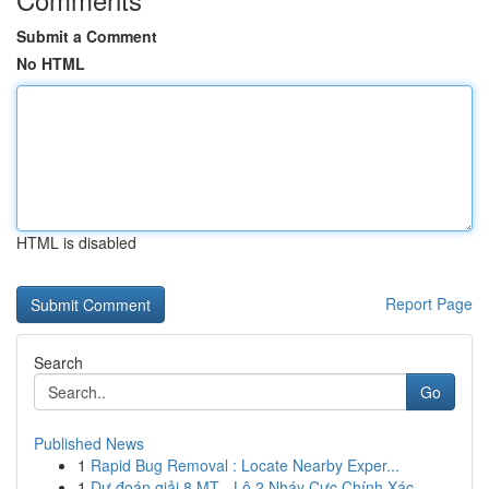
Submit a Comment
No HTML
HTML is disabled
Report Page
Search
Go
Published News
1
Rapid Bug Removal : Locate Nearby Exper...
1
Dự đoán giải 8 MT - Lô 2 Nháy Cực Chính Xác