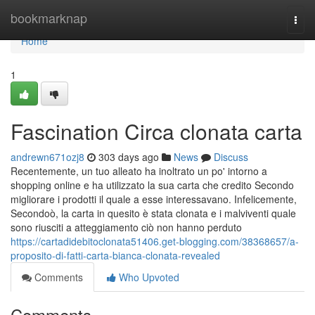
Home
bookmarknap
Togg
navi
Home
1
Fascination Circa clonata carta
andrewn671ozj8
303 days ago
News
Discuss
Recentemente, un tuo alleato ha inoltrato un po' intorno a
shopping online e ha utilizzato la sua carta che credito Secondo
migliorare i prodotti il quale a esse interessavano. Infelicemente,
Secondoò, la carta in quesito è stata clonata e i malviventi quale
sono riusciti a atteggiamento ciò non hanno perduto
https://cartadidebitoclonata51406.get-blogging.com/38368657/a-
proposito-di-fatti-carta-bianca-clonata-revealed
Comments
Who Upvoted
Comments