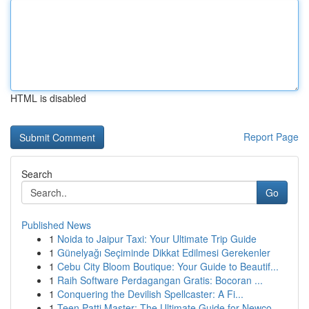
HTML is disabled
Report Page
Search
Go
Published News
1
Noida to Jaipur Taxi: Your Ultimate Trip Guide
1
Günelyağı Seçiminde Dikkat Edilmesi Gerekenler
1
Cebu City Bloom Boutique: Your Guide to Beautif...
1
Raih Software Perdagangan Gratis: Bocoran ...
1
Conquering the Devilish Spellcaster: A Fi...
1
Teen Patti Master: The Ultimate Guide for Newco...