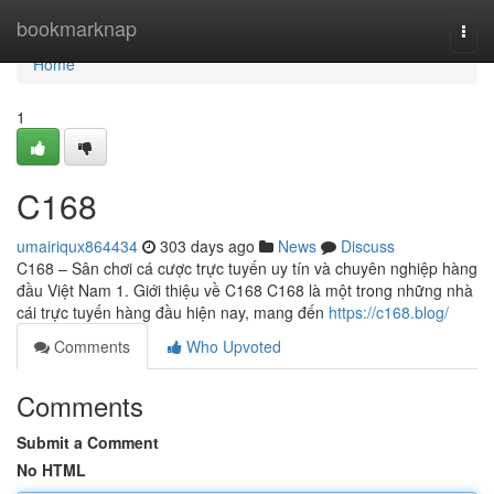
Home
bookmarknap
Togg
navi
Home
1
C168
umairiqux864434
303 days ago
News
Discuss
C168 – Sân chơi cá cược trực tuyến uy tín và chuyên nghiệp hàng
đầu Việt Nam 1. Giới thiệu về C168 C168 là một trong những nhà
cái trực tuyến hàng đầu hiện nay, mang đến
https://c168.blog/
Comments
Who Upvoted
Comments
Submit a Comment
No HTML