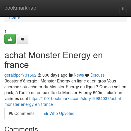
Home
bookmarknap
Togg
navi
Home
1
achat Monster Energy en
france
geraldpcif731562
300 days ago
News
Discuss
Booster d’énergie : Monster Energy en ligne et en gros Vous
cherchez où acheter du Monster Energy en ligne ? Que ce soit en
pack, à l’unité ou en palette de Monster Energy 500ml, plusieurs
variétés sont
https://1001bookmarks.com/story19984037/achat-
monster-energy-en-france
Comments
Who Upvoted
Comments