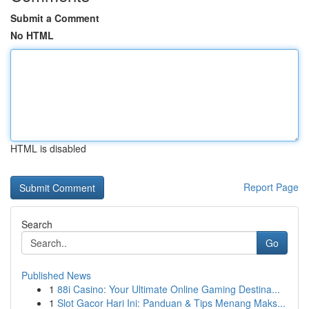
Submit a Comment
No HTML
HTML is disabled
Report Page
Search
Go
Published News
1
88i Casino: Your Ultimate Online Gaming Destina...
1
Slot Gacor Hari Ini: Panduan & Tips Menang Maks...