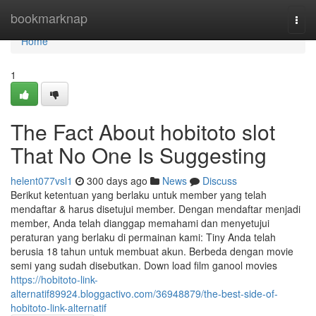
Home
bookmarknap
Togg
navi
Home
1
The Fact About hobitoto slot
That No One Is Suggesting
helent077vsl1
300 days ago
News
Discuss
Berikut ketentuan yang berlaku untuk member yang telah
mendaftar & harus disetujui member. Dengan mendaftar menjadi
member, Anda telah dianggap memahami dan menyetujui
peraturan yang berlaku di permainan kami: Tiny Anda telah
berusia 18 tahun untuk membuat akun. Berbeda dengan movie
semi yang sudah disebutkan. Down load film ganool movies
https://hobitoto-link-
alternatif89924.bloggactivo.com/36948879/the-best-side-of-
hobitoto-link-alternatif