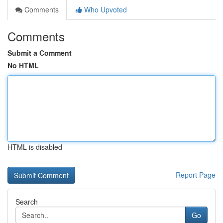
Comments
Who Upvoted
Comments
Submit a Comment
No HTML
HTML is disabled
Report Page
Search
Go