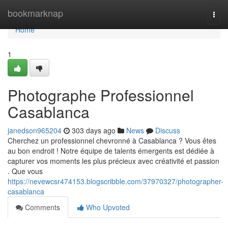
Home
bookmarknap
Togg
navi
Home
1
Photographe Professionnel
Casablanca
janedson965204
303 days ago
News
Discuss
Cherchez un professionnel chevronné à Casablanca ? Vous êtes
au bon endroit ! Notre équipe de talents émergents est dédiée à
capturer vos moments les plus précieux avec créativité et passion
. Que vous
https://nevewcsr474153.blogscribble.com/37970327/photographer-
casablanca
Comments
Who Upvoted