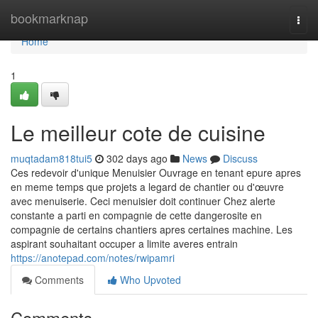
Home
bookmarknap
Togg
navi
Home
1
Le meilleur cote de cuisine
muqtadam818tui5
302 days ago
News
Discuss
Ces redevoir d'unique Menuisier Ouvrage en tenant epure apres
en meme temps que projets a legard de chantier ou d'œuvre
avec menuiserie. Ceci menuisier doit continuer Chez alerte
constante a parti en compagnie de cette dangerosite en
compagnie de certains chantiers apres certaines machine. Les
aspirant souhaitant occuper a limite averes entrain
https://anotepad.com/notes/rwipamri
Comments
Who Upvoted
Comments