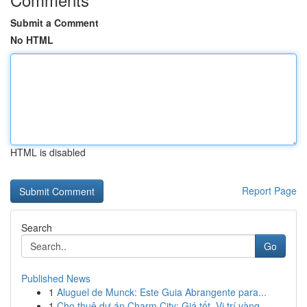
Submit a Comment
No HTML
HTML is disabled
Report Page
Search
Go
Published News
1
Aluguel de Munck: Este Guia Abrangente para...
1
Cho thuê dự án Charm City: Giá tốt, Vị trí vàng