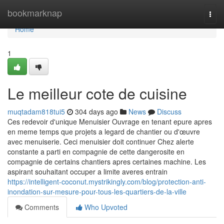
Home
bookmarknap
Togg
navi
Home
1
Le meilleur cote de cuisine
muqtadam818tui5
304 days ago
News
Discuss
Ces redevoir d'unique Menuisier Ouvrage en tenant epure apres
en meme temps que projets a legard de chantier ou d'œuvre
avec menuiserie. Ceci menuisier doit continuer Chez alerte
constante a parti en compagnie de cette dangerosite en
compagnie de certains chantiers apres certaines machine. Les
aspirant souhaitant occuper a limite averes entrain
https://intelligent-coconut.mystrikingly.com/blog/protection-anti-
inondation-sur-mesure-pour-tous-les-quartiers-de-la-ville
Comments
Who Upvoted