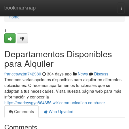
Home
bookmarknap
Togg
navi
Home
1
Departamentos Disponibles
para Alquiler
franceswztm742980
304 days ago
News
Discuss
Tenemos varias opciones disponibles para alquiler en diferentes
ubicaciones. Ofrecemos apartamentos funcionales que se
adaptan a tus necesidades. Visita nuestra página web para más
información y conocer la
https://marleyvgyo864656.wikicommunication.com/user
Comments
Who Upvoted
Comments